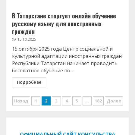
В Татарстане стартует онлайн обучение
русскому языку для иностранных
граждан
15.10.2025
15 октября 2025 года Центр социальной и
культурной адаптации иностранных граждан
Республики Татарстан начинает проводить
бесплатное обучение по...
Подробнее
Навигация
Назад
1
2
3
4
5
…
182
Далее
по
записям
ОФИЦИАЛЬНЫЙ САЙТ КОНСУЛЬСТВА